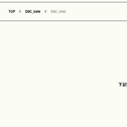
TOP
DSC_5499
DSC_5499
下記