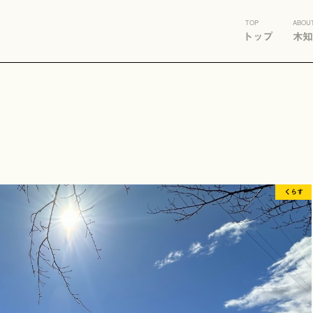
TOP
ABOU
トップ
木知
くらす